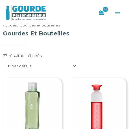
Aller
Main
au
Men
contenu
Accueil
/ Gourdes et Bouteilles
Gourdes Et Bouteilles
77 résultats affichés