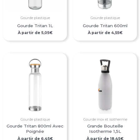
Gourde plastique
Gourde plastique
Gourde Tritan 1L
Gourde Tritan 600ml
À partir de
5,05
€
À partir de
4,55
€
Gourde plastique
Gourde inox et isotherme
Gourde Tritan 800ml Avec
Grande Bouteille
Poignée
Isotherme 1,5L
À partir de
6,45
€
À partir de
18,45
€