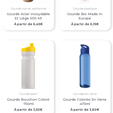
Gourde inox et isotherme
Gourde plastique
Gourde Acier Inoxydable
Gourde Bio Made In
Et Liège 500 Ml
Europe
À partir de
6,45
€
À partir de
6,15
€
Gourde sport
Gourdes en verre
Gourde Bouchon Coloré
Gourde Colorée En Verre
750ml
470ml
À partir de
3,50
€
À partir de
3,60
€