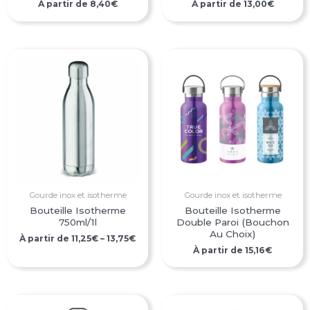
À partir de
8,40
€
À partir de
13,00
€
Gourde inox et isotherme
Gourde inox et isotherme
Bouteille Isotherme
Bouteille Isotherme
750ml/1l
Double Paroi (bouchon
Au Choix)
À partir de
11,25
€
–
13,75
€
À partir de
15,16
€