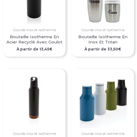
Gourde inox et isotherme
Gourde inox et isotherme
Bouteille Isotherme En
Bouteille Isotherme En
Acier Recyclé Avec Goulot
Inox Et Tritan
À partir de
13,45
€
À partir de
33,50
€
Gourde inox et isotherme
Gourde inox et isotherme